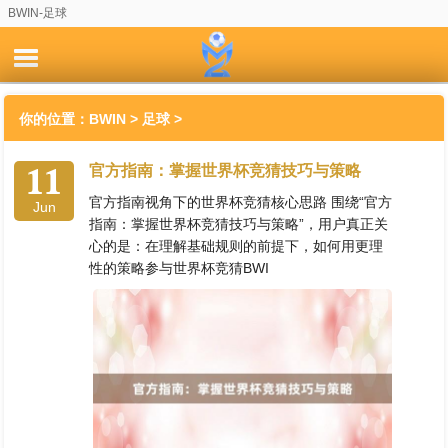
BWIN-足球
你的位置：
BWIN
>
足球
>
11
官方指南：掌握世界杯竞猜技巧与策略
官方指南视角下的世界杯竞猜核心思路 围绕“官方
Jun
指南：掌握世界杯竞猜技巧与策略”，用户真正关
心的是：在理解基础规则的前提下，如何用更理
性的策略参与世界杯竞猜BWI