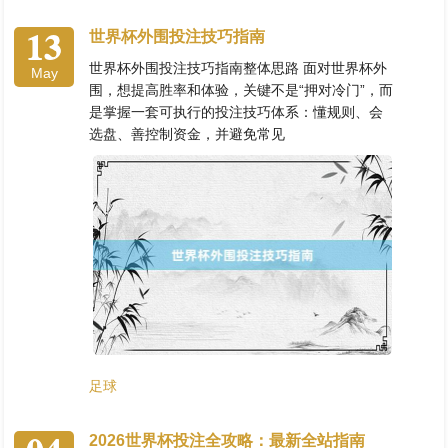
13
世界杯外围投注技巧指南
世界杯外围投注技巧指南整体思路 面对世界杯外
May
围，想提高胜率和体验，关键不是“押对冷门”，而
是掌握一套可执行的投注技巧体系：懂规则、会
选盘、善控制资金，并避免常见
足球
2026世界杯投注全攻略：最新全站指南