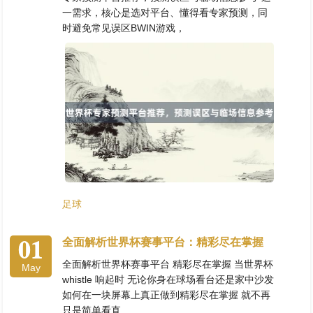
一需求，核心是选对平台、懂得看专家预测，同
时避免常见误区BWIN游戏，
足球
01
全面解析世界杯赛事平台：精彩尽在掌握
全面解析世界杯赛事平台 精彩尽在掌握 当世界杯
May
whistle 响起时 无论你身在球场看台还是家中沙发
如何在一块屏幕上真正做到精彩尽在掌握 就不再
只是简单看直