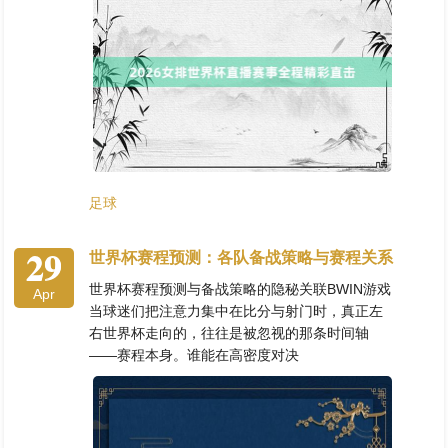
足球
29
世界杯赛程预测：各队备战策略与赛程关系
世界杯赛程预测与备战策略的隐秘关联BWIN游戏
Apr
当球迷们把注意力集中在比分与射门时，真正左
右世界杯走向的，往往是被忽视的那条时间轴
——赛程本身。谁能在高密度对决