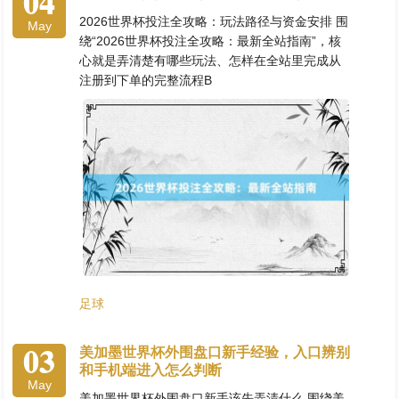
04
2026世界杯投注全攻略：玩法路径与资金安排 围
May
绕“2026世界杯投注全攻略：最新全站指南”，核
心就是弄清楚有哪些玩法、怎样在全站里完成从
注册到下单的完整流程B
足球
03
美加墨世界杯外围盘口新手经验，入口辨别
和手机端进入怎么判断
May
美加墨世界杯外围盘口新手该先弄清什么 围绕美