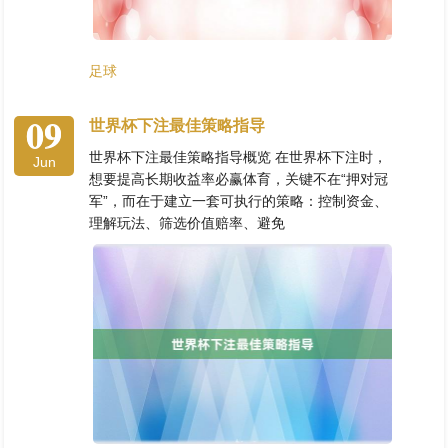
足球
09
世界杯下注最佳策略指导
世界杯下注最佳策略指导概览 在世界杯下注时，
Jun
想要提高长期收益率必赢体育，关键不在“押对冠
军”，而在于建立一套可执行的策略：控制资金、
理解玩法、筛选价值赔率、避免