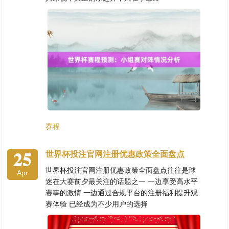
赛程
25
世界杯投注官网注册优惠政策全面盘点
世界杯投注官网注册优惠政策全面盘点往往是球
Apr
迷在大赛前夕最关注的话题之一 一边享受高水平
赛事的激情 一边通过合规平台的注册福利提升观
赛体验 已经成为不少用户的选择