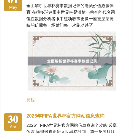
全面解析世界杯赛事数据记录的隐藏价值必赢体
May
育 在很多球迷眼中世界杯是激情与荣誉的代名词
但在数据分析者眼中这项赛事更像一座被层层掩
映的矿藏每一场射门每一次跑动甚至
赛程
30
2026年FIFA世界杯官方网站信息查询
2026年FIFA世界杯官方网站信息查询全攻略 必赢
Apr
体育 当球迷真正进入世界杯时间，第一反应往往