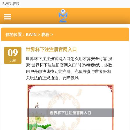
BWIN-赛程
你的位置：
BWIN
>
赛程
>
09
世界杯下注注册官网入口
世界杯下注注册官网入口怎么用才算安全可靠 搜
Jun
索“世界杯下注注册官网入口”时BWIN游戏，多数
用户是想快速找到能注册、充值并参与世界杯相
关玩法的正规通道。要降低风