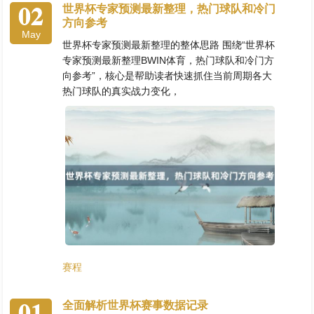
02
世界杯专家预测最新整理，热门球队和冷门
方向参考
May
世界杯专家预测最新整理的整体思路 围绕“世界杯
专家预测最新整理BWIN体育，热门球队和冷门方
向参考”，核心是帮助读者快速抓住当前周期各大
热门球队的真实战力变化，
赛程
01
全面解析世界杯赛事数据记录