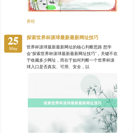
赛程
25
探索世界杯滚球最新最新网址技巧
世界杯滚球最新最新网址的核心判断思路 想学
May
会“探索世界杯滚球最新最新网址技巧”，关键不在
于收藏多少网址，而在于如何判断一个世界杯滚
球入口是否真实、可用、安全，以