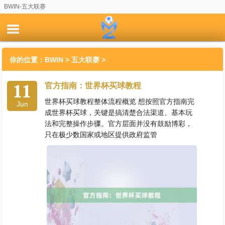
BWIN-五大联赛
你的位置：
BWIN
>
五大联赛
>
11
官方指南：世界杯买球教程
世界杯买球教程整体流程概览 想按照官方指南完
Jun
成世界杯买球，关键是搞清楚合法渠道、基本玩
法和完整操作步骤。官方层面并没有鼓励博彩，
只在极少数国家或地区提供政府监管