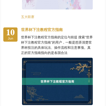
五大联赛
10
世界杯下注教程官方指南
世界杯下注教程官方指南的定位与前提 搜索“世界
Jun
杯下注教程官方指南”的用户，一般是想弄清楚世
界杯投注的具体玩法、操作流程和注意事项。真
正的官方指南指向的是各国合法