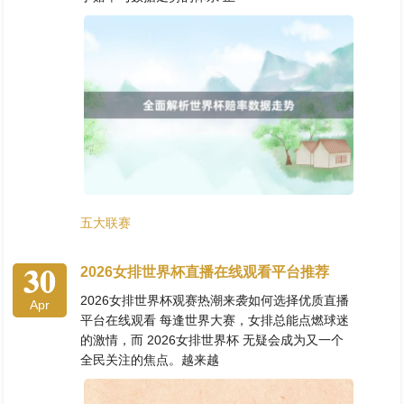
五大联赛
30
2026女排世界杯直播在线观看平台推荐
2026女排世界杯观赛热潮来袭如何选择优质直播
Apr
平台在线观看 每逢世界大赛，女排总能点燃球迷
的激情，而 2026女排世界杯 无疑会成为又一个
全民关注的焦点。越来越