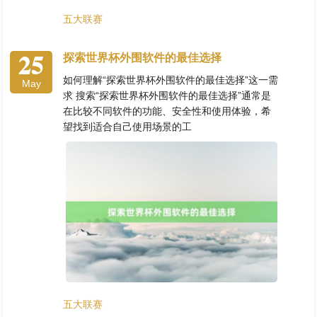
五大联赛
25
探索世界杯外围软件的最佳选择
如何理解“探索世界杯外围软件的最佳选择”这一需
May
求 搜索“探索世界杯外围软件的最佳选择”通常是
在比较不同软件的功能、安全性和使用体验，希
望找到适合自己使用场景的工
五大联赛