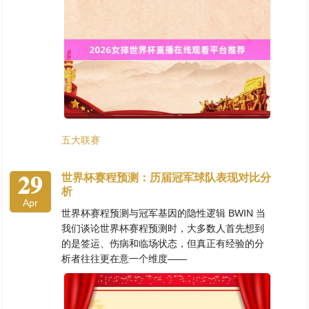
五大联赛
29
世界杯赛程预测：历届冠军球队表现对比分
析
Apr
世界杯赛程预测与冠军基因的隐性逻辑 BWIN 当
我们谈论世界杯赛程预测时，大多数人首先想到
的是签运、伤病和临场状态，但真正有经验的分
析者往往更在意一个维度——