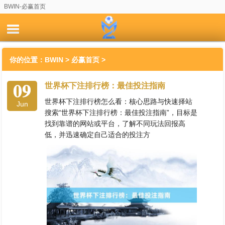
BWIN-必赢首页
你的位置：
BWIN
>
必赢首页
>
09
世界杯下注排行榜：最佳投注指南
世界杯下注排行榜怎么看：核心思路与快速择站
Jun
搜索“世界杯下注排行榜：最佳投注指南”，目标是
找到靠谱的网站或平台，了解不同玩法回报高
低，并迅速确定自己适合的投注方