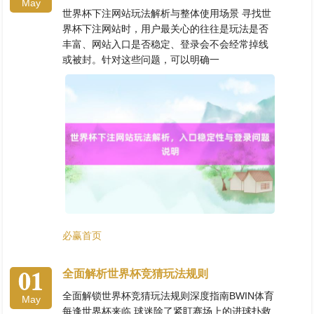
May
世界杯下注网站玩法解析与整体使用场景 寻找世
界杯下注网站时，用户最关心的往往是玩法是否
丰富、网站入口是否稳定、登录会不会经常掉线
或被封。针对这些问题，可以明确一
必赢首页
01
全面解析世界杯竞猜玩法规则
全面解锁世界杯竞猜玩法规则深度指南BWIN体育
May
每逢世界杯来临 球迷除了紧盯赛场上的进球扑救