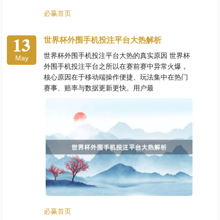
必赢首页
13
世界杯外围手机投注平台大热解析
世界杯外围手机投注平台大热的真实原因 世界杯
May
外围手机投注平台之所以在赛前赛中异常火爆，
核心原因在于移动端操作便捷、玩法集中在热门
赛事、赔率与数据更新更快。用户最
必赢首页