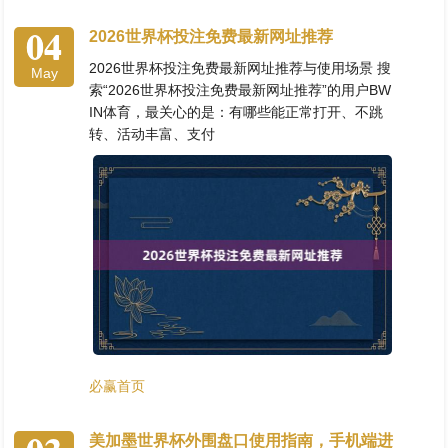
04
2026世界杯投注免费最新网址推荐
2026世界杯投注免费最新网址推荐与使用场景 搜
May
索“2026世界杯投注免费最新网址推荐”的用户BW
IN体育，最关心的是：有哪些能正常打开、不跳
转、活动丰富、支付
必赢首页
美加墨世界杯外围盘口使用指南，手机端进