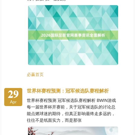
必赢首页
29
世界杯赛程预测：冠军候选队赛程解析
世界杯赛程预测 冠军候选队赛程解析 BWIN游戏
Apr
每一届世界杯开赛前，关于冠军候选队的讨论总
能点燃球迷的期待，但真正影响最终走多远的，
往往不是纸面实力，而是那张