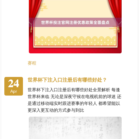
赛程
24
世界杯下注入口注册后有哪些好处？
世界杯下注入口注册后有哪些好处全景解析 每逢
Apr
世界杯来临 无论是深夜守候在电视机前的球迷 还
是通过移动端实时跟进赛事的年轻人 都希望能以
更深入更互动的方式参与到比