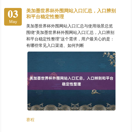
03
美加墨世界杯外围网站入口汇总，入口辨别
和平台稳定性整理
May
美加墨世界杯外围网站入口汇总与使用场景总览
围绕“美加墨世界杯外围网站入口汇总，入口辨别
和平台稳定性整理”这个需求，用户最关心的是：
有哪些常见入口渠道、如何判断
赛程