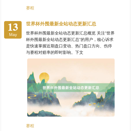
赛程
13
世界杯外围最新全站动态更新汇总
世界杯外围最新全站动态更新汇总概览 关注“世界
May
杯外围最新全站动态更新汇总”的用户，核心诉求
是快速掌握近期盘口变动、热门盘口方向、伤停
与赛程对赔率的即时影响。下文
赛程