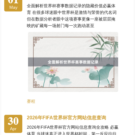
全面解析世界杯赛事数据记录的隐藏价值必赢体
May
育 在很多球迷眼中世界杯是激情与荣誉的代名词
但在数据分析者眼中这项赛事更像一座被层层掩
映的矿藏每一场射门每一次跑动甚至
赛程
30
2026年FIFA世界杯官方网站信息查询
2026年FIFA世界杯官方网站信息查询全攻略 必赢
Apr
体育 当球迷真正进入世界杯时间，第一反应往往