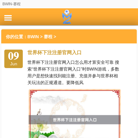
BWIN-赛程
你的位置：
BWIN
>
赛程
>
09
世界杯下注注册官网入口
世界杯下注注册官网入口怎么用才算安全可靠 搜
Jun
索“世界杯下注注册官网入口”时BWIN游戏，多数
用户是想快速找到能注册、充值并参与世界杯相
关玩法的正规通道。要降低风