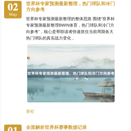
02
世界杯专家预测最新整理，热门球队和冷门
方向参考
May
世界杯专家预测最新整理的整体思路 围绕“世界杯
专家预测最新整理BWIN体育，热门球队和冷门方
向参考”，核心是帮助读者快速抓住当前周期各大
热门球队的真实战力变化，
赛程
01
全面解析世界杯赛事数据记录