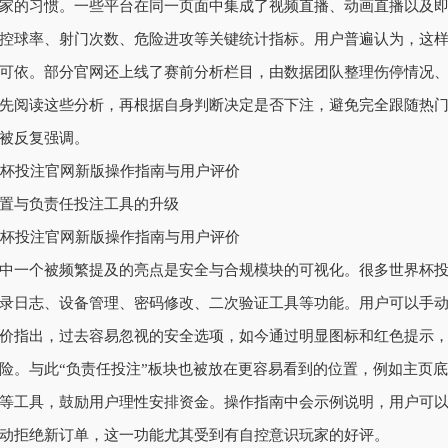
家的习惯。一些平台在同一页面中集成了视频直播、动画直播以及
控球率、射门次数、危险进攻等关键统计指标。用户普遍认为，这
可依。部分官网还上线了赛前分析栏目，由数据团队整理伤停情况
先阅读这些分析，再根据自身判断决定是否下注，避免完全跟随热门
被反复强调。
置与负责任投注工具的升级
中一个被频繁提及的亮点是安全与合规模块的可视化。很多世界杯投
录日志、设备管理、密码修改、二次验证工具等功能。用户可以手
价指出，过去容易忽视的安全选项，如今通过明显图标和红色提示
险。与此“负责任投注”板块也被放在更容易看到的位置，例如主页底
等工具，鼓励用户理性安排资金。操作指南中会示例说明，用户可
动拒绝新订单，这一功能尤其受到有自控意识玩家的好评。