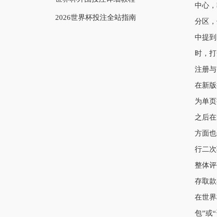
中心，
2026世界杯投注全站指南
分区，
中提到
时，打
注册与
在新版
为单页
之后在
方面也
行二次
整体评
存取款
在世界
包”或