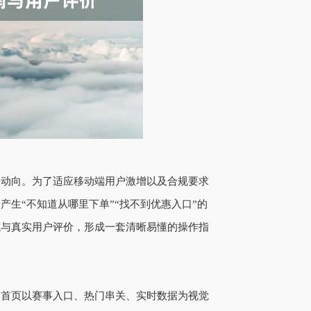
版动向。为了适应移动端用户激增以及合规要求
生“不知道从哪里下单”“找不到优惠入口”的
式与真实用户评价，形成一套清晰易懂的操作指
：首页以赛事入口、热门串关、实时数据为视觉