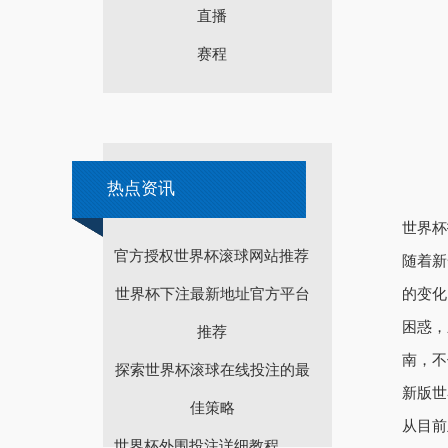
直播
赛程
热点资讯
世界杯
官方授权世界杯滚球网站推荐
随着新
世界杯下注最新地址官方平台
的变化
困惑，
推荐
南，不
探索世界杯滚球在线投注的最
新版世
佳策略
从目前
世界杯外围投注详细教程