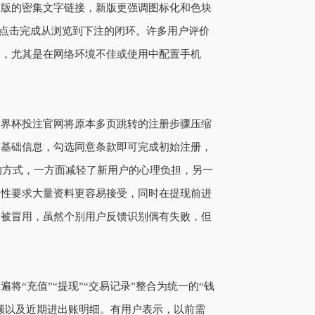
旧版的密集文字链接，新版更强调图标化和色块
少的点击完成从浏览到下注的闭环。许多用户评价
畅，尤其是在网络环境不佳或使用中配置手机
世界杯投注官网将原本多页跳转的注册步骤压缩
写基础信息，勾选同意条款即可完成初始注册，
”的方式，一方面减轻了新用户的心理负担，另一
次性要求大量资料更容易接受，同时在提现前进
号被冒用，虽然个别用户反馈识别偶有失败，但
“充值”“提现”“交易记录”整合为统一的“钱
金额以及近期进出账明细。有用户表示，以前需