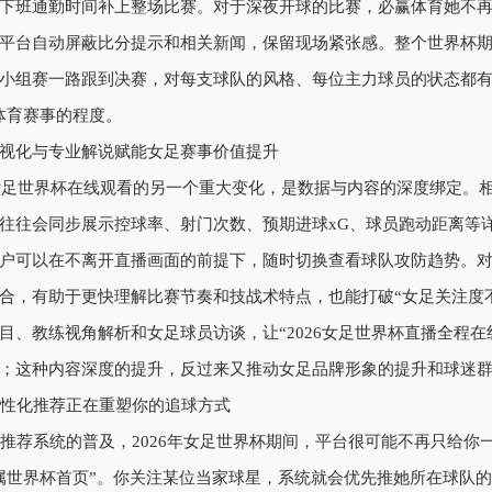
下班通勤时间补上整场比赛。对于深夜开球的比赛，
必赢体育
她不再
平台自动屏蔽比分提示和相关新闻，保留现场紧张感。整个世界杯
小组赛一路跟到决赛，对每支球队的风格、每位主力球员的状态都有
体育赛事的程度。
视化与专业解说赋能女足赛事价值提升
6女足世界杯在线观看的另一个重大变化，是数据与内容的深度绑定。
往往会同步展示控球率、射门次数、预期进球xG、球员跑动距离等
户可以在不离开直播画面的前提下，随时切换查看球队攻防趋势。
合，有助于更快理解比赛节奏和技战术特点，也能打破“女足关注度
目、教练视角解析和女足球员访谈，让“2026女足世界杯直播全程
；这种内容深度的提升，反过来又推动女足品牌形象的提升和球迷
个性化推荐正在重塑你的追球方式
I推荐系统的普及，2026年女足世界杯期间，平台很可能不再只给
属世界杯首页”。你关注某位当家球星，系统就会优先推她所在球队