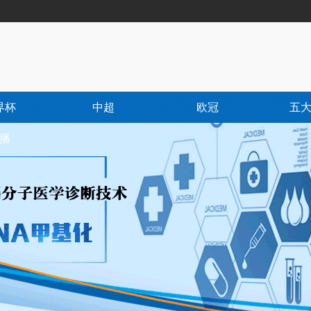
界杯
中超
欧冠
五
播