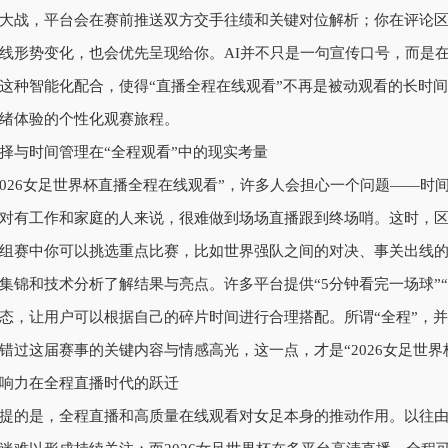
大战，平台会在赛前推送双方交手往绩和关键对位解析；你在评论
线形势变化，也会优先呈现给你。AI并不只是一句宣传口号，而是在
这种智能化配合，使得“直播全程在线观看”不再是被动观看的长时
绪体验的个性化观赛旅程。
择与时间管理在“全程观看”中的现实考量
2026女足世界杯直播全程在线观看”，许多人会担心一个问题——
对有工作和家庭的人来说，很难做到场场直播跟到终场哨。这时，区分
组赛中你可以挑选重点比赛，比如世界强队之间的对决、事关出线
集锦和技术分析了解结果与亮点。许多平台提供“5分钟看完一场球”“
态，让用户可以根据自己的碎片时间进行合理搭配。所谓“全程”，
错过这届赛事的关键内容与情感高光，这一点，才是“2026女足世界
响力在全程直播时代的跃迁
提的是，全程直播和高质量在线观看对女足本身的推动作用。以往