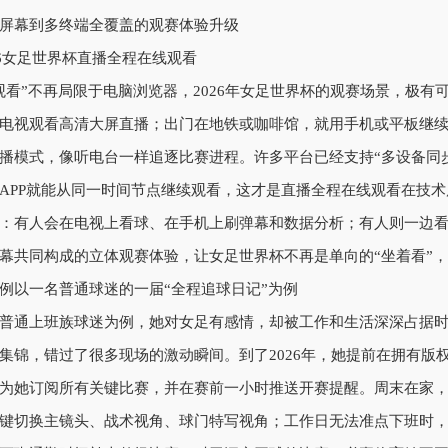
屏幕到多终端全覆盖的观赛体验升级
观看”不再局限于电脑浏览器，2026年女足世界杯的观赛场景，极
电视观看高清大屏直播；出门在地铁或咖啡馆，就用手机或平板继续
播模式，像听电台一样追逐比赛进程。许多平台已经支持“多设备同步
APP就能从同一时间节点继续观看，这才是直播全程在线观看在技
：有人会在电视上看球、在手机上刷弹幕和数据分析；有人则一边
幕共同构成的立体观赛体验，让女足世界杯不再是单向的“坐着看”
例以一名普通球迷的一届“全程追球日记”为例
普通上班族球迷为例，她对女足有感情，却被工作和生活深深占据
集锦，错过了很多现场的激动瞬间。到了2026年，她提前在拥有版
为她订阅所有关键比赛，并在赛前一小时推送开赛提醒。周末在家，
键切换主镜头、战术视角、球门特写视角；工作日无法准点下班时，她