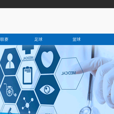
大联赛
足球
篮球