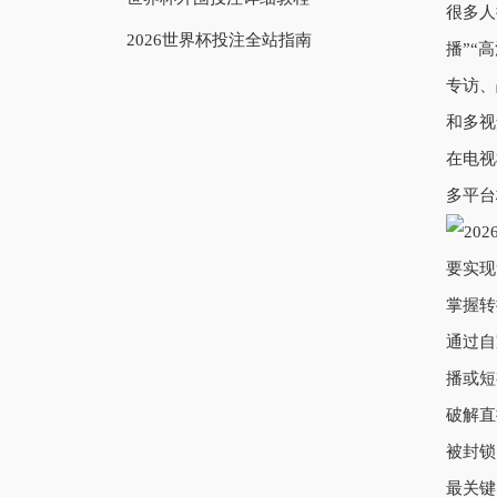
很多人
2026世界杯投注全站指南
播”“
专访、
和多视
在电视
多平台
要实现
掌握转
通过自
播或短
破解直
被封锁
最关键