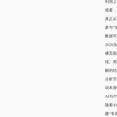
利用上
观看，
真正从
参与”
数据可
202
播页面
现。用
解的结
分析节
动本身
AI与
随着A
建“专