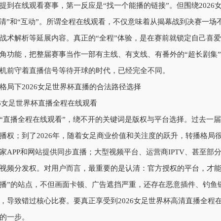
提到在线观看赛事，第一反应是“找一个能播的链接”。但围绕2026
高清”和“互动”。所谓全程在线观看，不仅意味着从揭幕战到决赛一
战术解析等延展内容。真正的“全程”体验，是在赛前就锁定自己喜
角功能，把整届赛事当作一部有主线、有支线、有番外的“超长剧集
机前守着直播信号等待开球的时代，已经完全不同。
格局下2026女足世界杯直播的合法路径选择
“直播全程在线观看”，绕不开的关键词是版权与平台选择。过去一
播权；到了2026年，随着女足商业价值和关注度的跃升，转播格局
家APP和网站提供同步直播；大型视频平台、运营商IPTV、甚至
视频分发权。对用户而言，最重要的是认清：官方授权的平台，才能
播”的站点，不但画面卡顿、广告遮挡严重，还存在恶意插件、钓鱼
，导致错过核心比赛。要真正享受到2026女足世界杯高清直播全程
的一步。